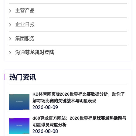
主营产品
企业日报
集团服务
沟通
尊龙凯时登陆
热门资讯
KB体育网页版2026世界杯比赛数据分析，助你了
解每场比赛的关键战术与明星表现
2026-08-09
d88尊龙官方网站：2026世界杯足球赛最热话题与
明星球员深度分析
2026-08-08