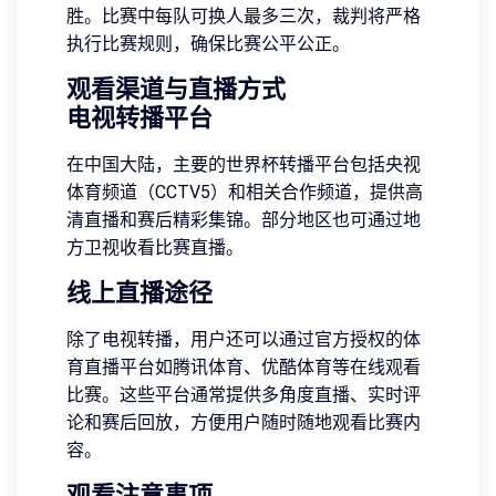
胜。比赛中每队可换人最多三次，裁判将严格
执行比赛规则，确保比赛公平公正。
观看渠道与直播方式
电视转播平台
在中国大陆，主要的世界杯转播平台包括央视
体育频道（CCTV5）和相关合作频道，提供高
清直播和赛后精彩集锦。部分地区也可通过地
方卫视收看比赛直播。
线上直播途径
除了电视转播，用户还可以通过官方授权的体
育直播平台如腾讯体育、优酷体育等在线观看
比赛。这些平台通常提供多角度直播、实时评
论和赛后回放，方便用户随时随地观看比赛内
容。
观看注意事项