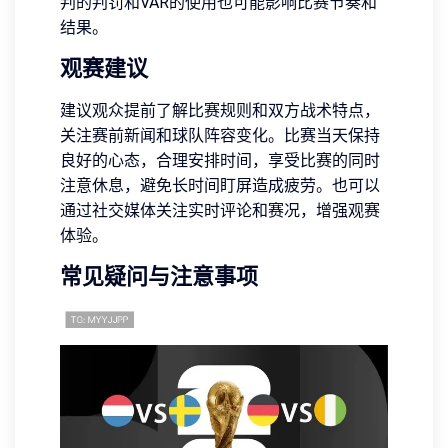
判的判罚和VAR的使用也可能影响比赛节奏和
结果。
观赛建议
建议观众提前了解比赛规则和双方战术特点，
关注赛前新闻和球队阵容变化。比赛当天保持
良好的心态，合理安排时间，享受比赛的同时
注意休息，避免长时间盯屏造成疲劳。也可以
通过社交媒体关注实时评论和赛况，增强观赛
体验。
常见疑问与注意事项