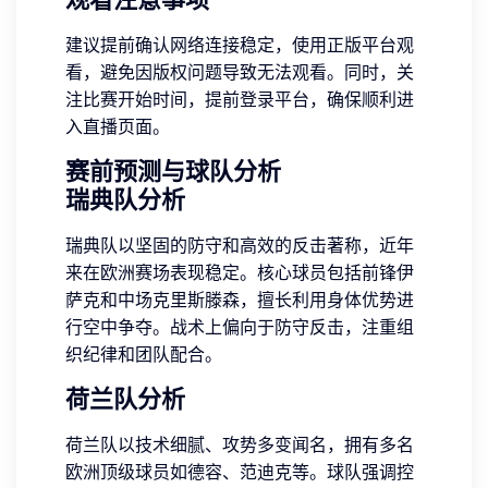
建议提前确认网络连接稳定，使用正版平台观
看，避免因版权问题导致无法观看。同时，关
注比赛开始时间，提前登录平台，确保顺利进
入直播页面。
赛前预测与球队分析
瑞典队分析
瑞典队以坚固的防守和高效的反击著称，近年
来在欧洲赛场表现稳定。核心球员包括前锋伊
萨克和中场克里斯滕森，擅长利用身体优势进
行空中争夺。战术上偏向于防守反击，注重组
织纪律和团队配合。
荷兰队分析
荷兰队以技术细腻、攻势多变闻名，拥有多名
欧洲顶级球员如德容、范迪克等。球队强调控