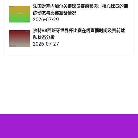
法国对塞内加尔关键球员赛前状态：核心球员的训
练动态与比赛准备情况
2026-07-29
沙特VS西班牙世界杯比赛在线直播时间及赛前球
队状态分析
2026-07-27