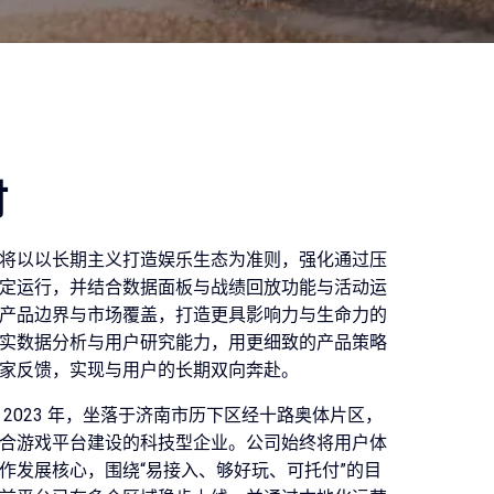
时
将以以长期主义打造娱乐生态为准则，强化通过压
定运行，并结合数据面板与战绩回放功能与活动运
产品边界与市场覆盖，打造更具影响力与生命力的
实数据分析与用户研究能力，用更细致的产品策略
家反馈，实现与用户的长期双向奔赴。
 2023 年，坐落于济南市历下区经十路奥体片区，
合游戏平台建设的科技型企业。公司始终将用户体
作发展核心，围绕“易接入、够好玩、可托付”的目