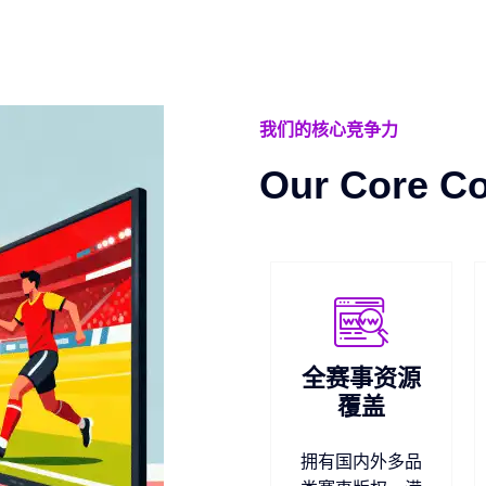
我们的核心竞争力
Our Core C
全赛事资源
覆盖
拥有国内外多品