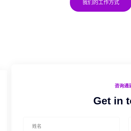
我们的工作方式
咨询通
Get in 