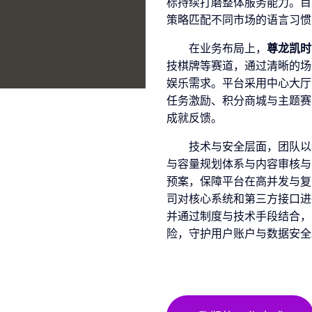
标持续打磨整体服务能力。目
策略匹配不同市场的语言习惯
在业务布局上，
尊龙凯时
技棋牌等赛道，通过清晰的场
娱乐需求。平台采用中心大厅
任务激励、积分商城与主题赛
成就反馈。
技术与安全层面，团队以
与容量规划体系与内容审核与
预案，保障平台在高并发与复
司对核心系统和第三方接口进
并通过制度与技术手段结合，
险，守护用户账户与数据安全