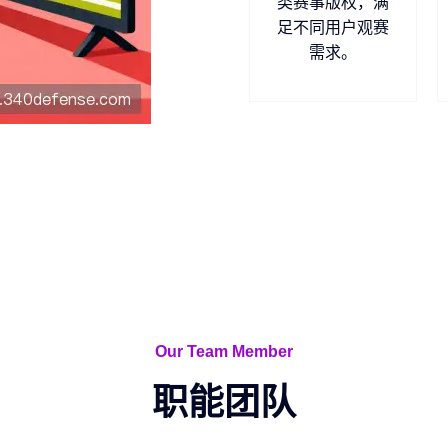
类赛事版权，满
足不同用户观赛
需求。
Our Team Member
职能团队