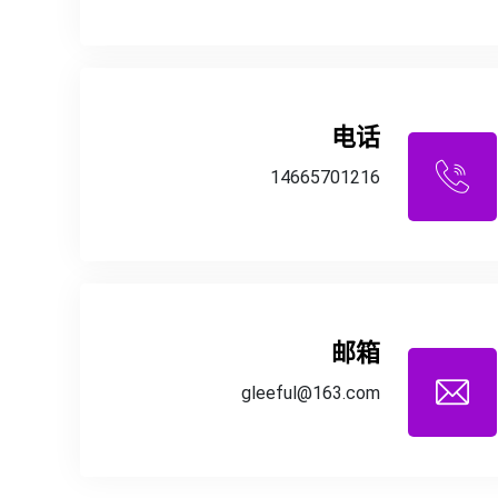
电话
14665701216
邮箱
gleeful@163.com