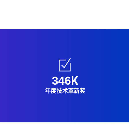
K
346
年度技术革新奖