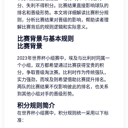
分、失利不得积分。比赛结果直接影响球队的
排名和晋级形势。本文将详细解读比赛积分规
则，分析比赛结果对晋级的影响，帮助读者理
解比赛背后的规则逻辑和实际意义。
比赛背景与基本规则
比赛背景
2023年世界杯小组赛中，埃及与比利时同属一
个小组，双方都希望通过比赛获得宝贵的积
分，争取晋级淘汰赛。比利时作为传统强队，
实力强劲，而埃及则希望借助比赛提升排名。
两队的比赛结果不仅影响彼此的排名，也关系
到其他小组对手的晋级形势。
积分规则简介
在世界杯小组赛中，积分规则统一采用以下标
准：