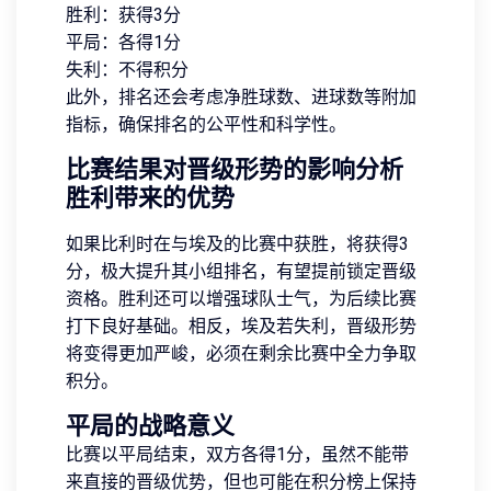
胜利：获得3分
平局：各得1分
失利：不得积分
此外，排名还会考虑净胜球数、进球数等附加
指标，确保排名的公平性和科学性。
比赛结果对晋级形势的影响分析
胜利带来的优势
如果比利时在与埃及的比赛中获胜，将获得3
分，极大提升其小组排名，有望提前锁定晋级
资格。胜利还可以增强球队士气，为后续比赛
打下良好基础。相反，埃及若失利，晋级形势
将变得更加严峻，必须在剩余比赛中全力争取
积分。
平局的战略意义
比赛以平局结束，双方各得1分，虽然不能带
来直接的晋级优势，但也可能在积分榜上保持