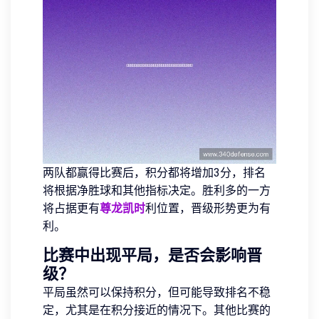
两队都赢得比赛后，积分都将增加3分，排名
将根据净胜球和其他指标决定。胜利多的一方
将占据更有
尊龙凯时
利位置，晋级形势更为有
利。
比赛中出现平局，是否会影响晋
级？
平局虽然可以保持积分，但可能导致排名不稳
定，尤其是在积分接近的情况下。其他比赛的