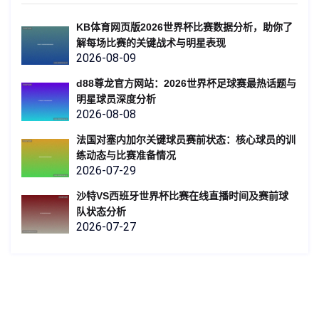
KB体育网页版2026世界杯比赛数据分析，助你了
解每场比赛的关键战术与明星表现
2026-08-09
d88尊龙官方网站：2026世界杯足球赛最热话题与
明星球员深度分析
2026-08-08
法国对塞内加尔关键球员赛前状态：核心球员的训
练动态与比赛准备情况
2026-07-29
沙特VS西班牙世界杯比赛在线直播时间及赛前球
队状态分析
2026-07-27