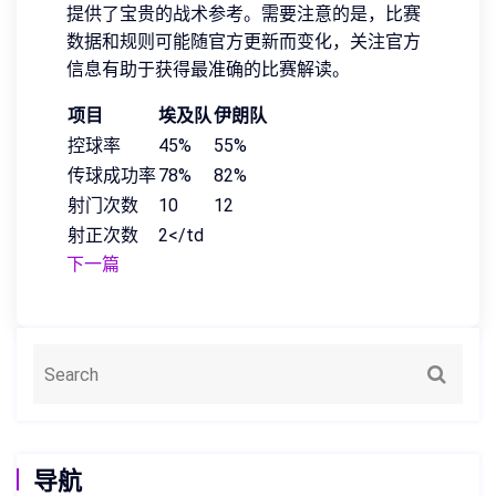
提供了宝贵的战术参考。需要注意的是，比赛
数据和规则可能随官方更新而变化，关注官方
信息有助于获得最准确的比赛解读。
项目
埃及队
伊朗队
控球率
45%
55%
传球成功率
78%
82%
射门次数
10
12
射正次数
2</td
下一篇
导航