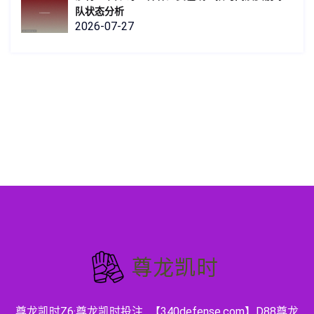
队状态分析
2026-07-27
尊龙凯时Z6·尊龙凯时投注_【340defense.com】D88尊龙