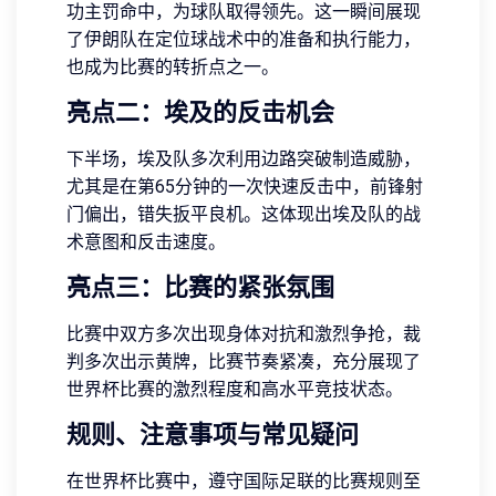
功主罚命中，为球队取得领先。这一瞬间展现
了伊朗队在定位球战术中的准备和执行能力，
也成为比赛的转折点之一。
亮点二：埃及的反击机会
下半场，埃及队多次利用边路突破制造威胁，
尤其是在第65分钟的一次快速反击中，前锋射
门偏出，错失扳平良机。这体现出埃及队的战
术意图和反击速度。
亮点三：比赛的紧张氛围
比赛中双方多次出现身体对抗和激烈争抢，裁
判多次出示黄牌，比赛节奏紧凑，充分展现了
世界杯比赛的激烈程度和高水平竞技状态。
规则、注意事项与常见疑问
在世界杯比赛中，遵守国际足联的比赛规则至