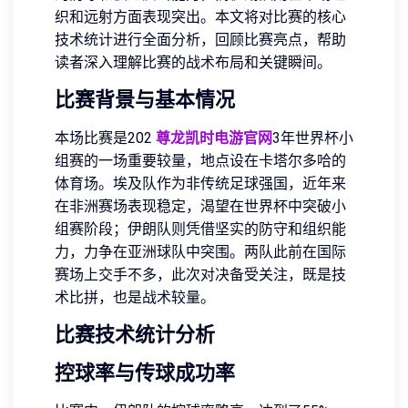
织和远射方面表现突出。本文将对比赛的核心
技术统计进行全面分析，回顾比赛亮点，帮助
读者深入理解比赛的战术布局和关键瞬间。
比赛背景与基本情况
本场比赛是202
尊龙凯时电游官网
3年世界杯小
组赛的一场重要较量，地点设在卡塔尔多哈的
体育场。埃及队作为非传统足球强国，近年来
在非洲赛场表现稳定，渴望在世界杯中突破小
组赛阶段；伊朗队则凭借坚实的防守和组织能
力，力争在亚洲球队中突围。两队此前在国际
赛场上交手不多，此次对决备受关注，既是技
术比拼，也是战术较量。
比赛技术统计分析
控球率与传球成功率