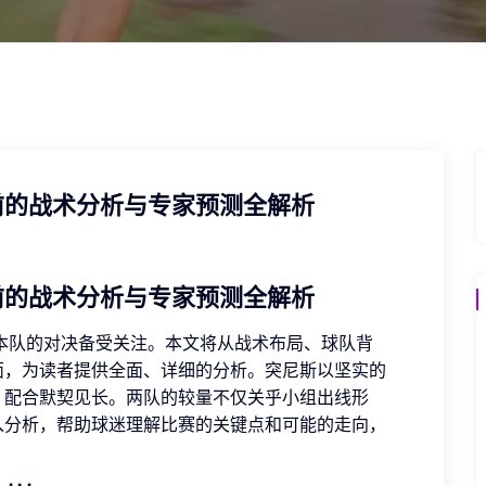
赛前的战术分析与专家预测全解析
赛前的战术分析与专家预测全解析
日本队的对决备受关注。本文将从战术布局、球队背
面，为读者提供全面、详细的分析。突尼斯以坚实的
、配合默契见长。两队的较量不仅关乎小组出线形
入分析，帮助球迷理解比赛的关键点和可能的走向，