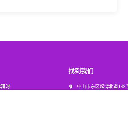
找到我们
龙凯时
中山市东区起湾北道142
一处经营场所，具体为：
品
区中山四路88号尚峰金融商务
报
7层01卡
务
14665701216
gleeful@163.com
龙凯时登陆