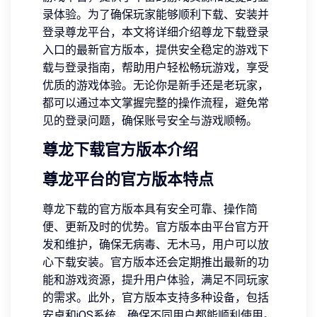
录体验。为了确保玩家能够顺利下载、安装并
登录尊龙平台，本文将详细介绍尊龙下载登录
入口的最新官方版本，提供安全稳定的游戏下
载与登录指南，帮助用户轻松畅玩游戏，享受
优质的游戏体验。无论你是新手还是老玩家，
都可以通过本文掌握完整的操作流程，避免常
见的登录问题，确保账号安全与游戏顺畅。
尊龙下载官方版本介绍
尊龙平台的官方版本特点
尊龙下载的官方版本具有安全可靠、操作简
便、更新及时的优势。官方版本由平台官方开
发和维护，确保无病毒、无木马，用户可以放
心下载安装。官方版本还会定期推出最新的功
能和游戏资源，提升用户体验，满足不同玩家
的需求。此外，官方版本支持多种设备，包括
安卓和iOS系统，确保不同用户都能顺利使用。