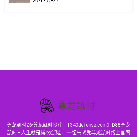
2026-07-27
尊龙凯时Z6·尊龙凯时投注_【340defense.com】D88尊龙
凯时 - 人生就是搏!欢迎您，一起来感受尊龙凯时线上官网