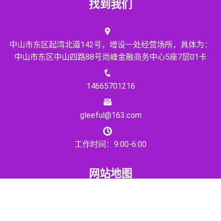
找到我们
中山市东区起湾北道142号，增设一处经营场所，具体为：
中山市东区中山四路88号尚峰金融商务中心5座7层01卡
14665701216
gleeful@163.com
工作时间：9:00-6:00
网站地图
SiteMap