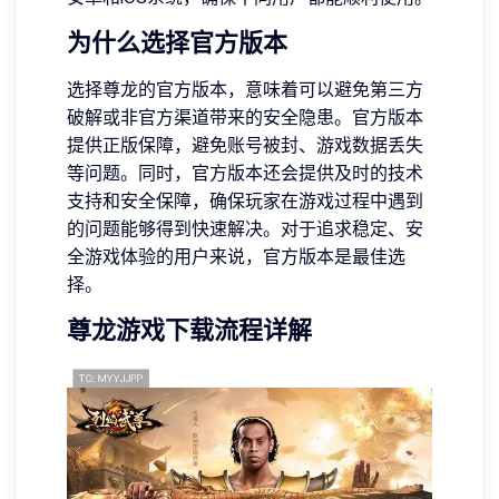
为什么选择官方版本
选择尊龙的官方版本，意味着可以避免第三方
破解或非官方渠道带来的安全隐患。官方版本
提供正版保障，避免账号被封、游戏数据丢失
等问题。同时，官方版本还会提供及时的技术
支持和安全保障，确保玩家在游戏过程中遇到
的问题能够得到快速解决。对于追求稳定、安
全游戏体验的用户来说，官方版本是最佳选
择。
尊龙游戏下载流程详解