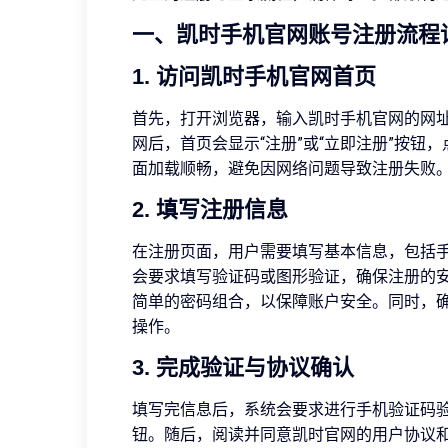
一、凯时手机官网账号注册流程
1. 访问凯时手机官网首页
首先，打开浏览器，输入凯时手机官网的网
网后，首页会显示“注册”或“立即注册”按
面加载顺畅，避免因网络问题导致注册失败
2. 填写注册信息
在注册页面，用户需要填写基本信息，包括
会要求填写验证码或图形验证，确保注册的
简单的密码组合，以保障账户安全。同时，
操作。
3. 完成验证与协议确认
填写完信息后，系统会要求进行手机验证码验证
钮。随后，阅读并同意凯时官网的用户协议和