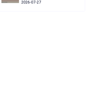
2026-07-27