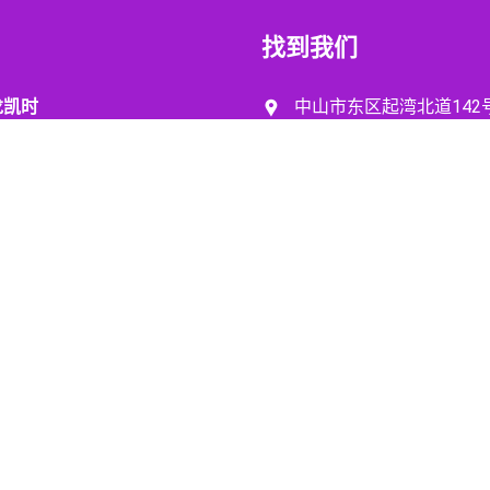
找到我们
龙凯时
中山市东区起湾北道142
一处经营场所，具体为：
品
区中山四路88号尚峰金融商务
报
7层01卡
务
14665701216
gleeful@163.com
龙凯时登陆
工作时间：9:00-6:00