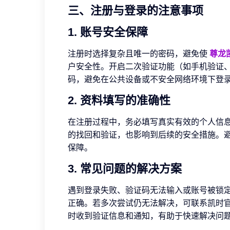
三、注册与登录的注意事项
1. 账号安全保障
注册时选择复杂且唯一的密码，避免使
尊龙
户安全性。开启二次验证功能（如手机验证
码，避免在公共设备或不安全网络环境下登
2. 资料填写的准确性
在注册过程中，务必填写真实有效的个人信
的找回和验证，也影响到后续的安全措施。
保障。
3. 常见问题的解决方案
遇到登录失败、验证码无法输入或账号被锁
正确。若多次尝试仍无法解决，可联系凯时
时收到验证信息和通知，有助于快速解决问