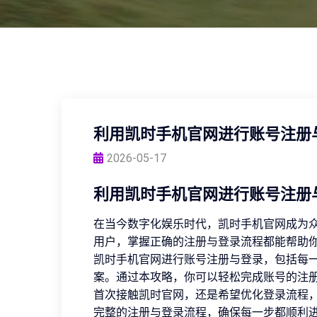
利用凯时手机官网进行账号注册
2026-05-17
利用凯时手机官网进行账号注册
在当今数字化娱乐时代，凯时手机官网成为
用户，掌握正确的注册与登录流程都能帮助
凯时手机官网进行账号注册与登录，包括每
案。通过本攻略，你可以轻松完成账号的注
首次接触凯时官网，还是希望优化登录流程
完整的注册与登录流程，确保每一步都顺利