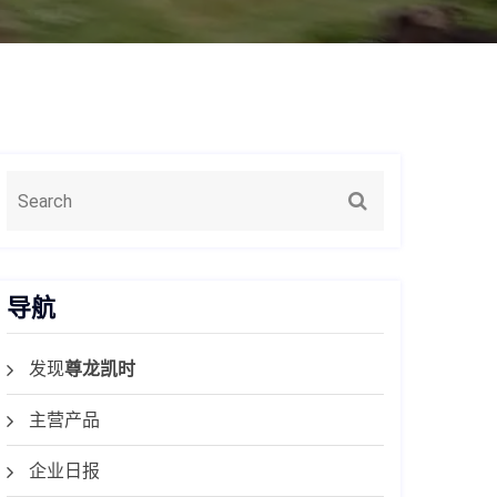
导航
发现
尊龙凯时
主营产品
企业日报