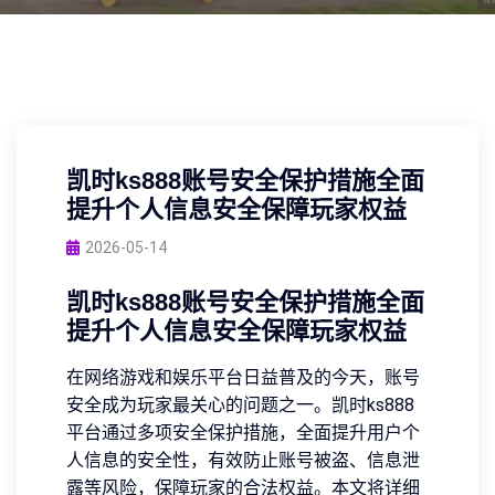
凯时ks888账号安全保护措施全面
提升个人信息安全保障玩家权益
2026-05-14
凯时ks888账号安全保护措施全面
提升个人信息安全保障玩家权益
在网络游戏和娱乐平台日益普及的今天，账号
安全成为玩家最关心的问题之一。凯时ks888
平台通过多项安全保护措施，全面提升用户个
人信息的安全性，有效防止账号被盗、信息泄
露等风险，保障玩家的合法权益。本文将详细