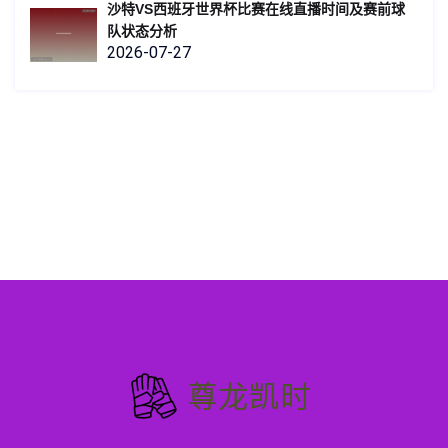
沙特VS西班牙世界杯比赛在线直播时间及赛前球
队状态分析
2026-07-27