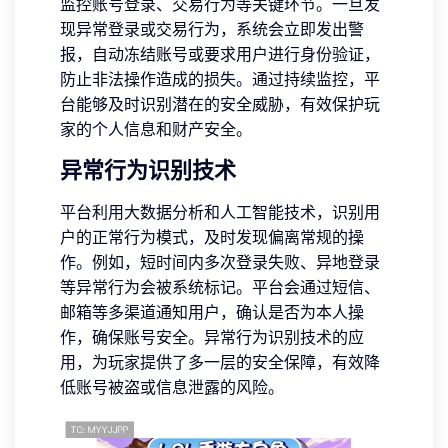
监控账号登录、交易行为等关键环节。一旦发
现异常登录或交易行为，系统会立即发出警
报，自动冻结账号或要求用户进行身份验证，
防止非法操作造成的损失。通过持续监控，平
台能够及时识别潜在的安全威胁，有效保护玩
家的个人信息和财产安全。
异常行为识别技术
平台利用大数据分析和人工智能技术，识别用
户的正常行为模式，及时发现偏离常规的操
作。例如，短时间内多次登录失败、异地登录
等异常行为会被系统标记。平台会通过短信、
邮箱等多渠道通知用户，确认是否为本人操
作，确保账号安全。异常行为识别技术的应
用，为玩家提供了多一层的安全保障，有效降
低账号被盗或信息泄露的风险。