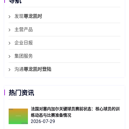
导航
发现
尊龙凯时
主营产品
企业日报
集团服务
沟通
尊龙凯时登陆
热门资讯
法国对塞内加尔关键球员赛前状态：核心球员的训
练动态与比赛准备情况
2026-07-29