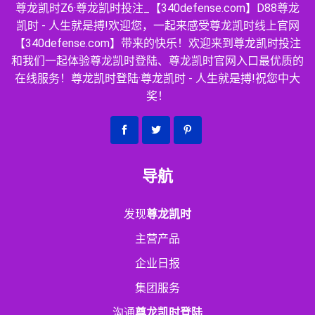
尊龙凯时Z6·尊龙凯时投注_【340defense.com】D88尊龙
凯时 - 人生就是搏!欢迎您，一起来感受尊龙凯时线上官网
【340defense.com】带来的快乐！欢迎来到尊龙凯时投注
和我们一起体验尊龙凯时登陆、尊龙凯时官网入口最优质的
在线服务！尊龙凯时登陆·尊龙凯时 - 人生就是搏!祝您中大
奖！
导航
发现
尊龙凯时
主营产品
企业日报
集团服务
沟通
尊龙凯时登陆