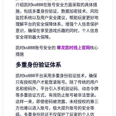
介绍凯时ks888在账号安全方面采取的具体措
施，包括多重身份验证、数据加密技术、风险
监控系统以及用户安全建议，帮助玩家更好地
理解平台的安全保障体系，增强个人信息保护
意识，确保在享受游戏乐趣的同时，个人信息
安全得到最大保障。
凯时ks888账号安全的
尊龙凯时线上官网
核心
措施
多重身份验证体系
凯时ks888平台采用多重身份验证技术，确保
只有授权用户才能登录账号。除了传统的用户
名和密码外，平台引入手机验证码、动态令牌
等多重验证方式，有效防止账号被非法登录。
这样一来，即使密码被泄露，未经授权的第三
方也难以进入账号，极大提升账号的安全等
级。多重身份验证不仅保护了玩家的个人信