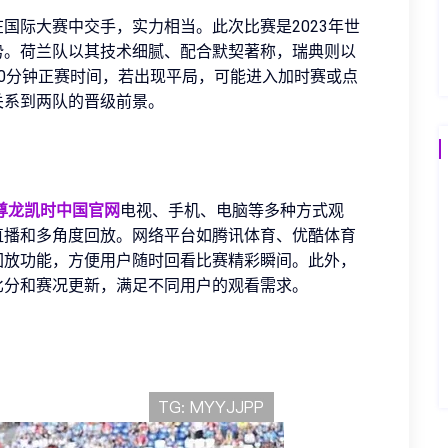
国际大赛中交手，实力相当。此次比赛是2023年世
势。荷兰队以其技术细腻、配合默契著称，瑞典则以
0分钟正赛时间，若出现平局，可能进入加时赛或点
关系到两队的晋级前景。
尊龙凯时中国官网
电视、手机、电脑等多种方式观
直播和多角度回放。网络平台如腾讯体育、优酷体育
回放功能，方便用户随时回看比赛精彩瞬间。此外，
比分和赛况更新，满足不同用户的观看需求。