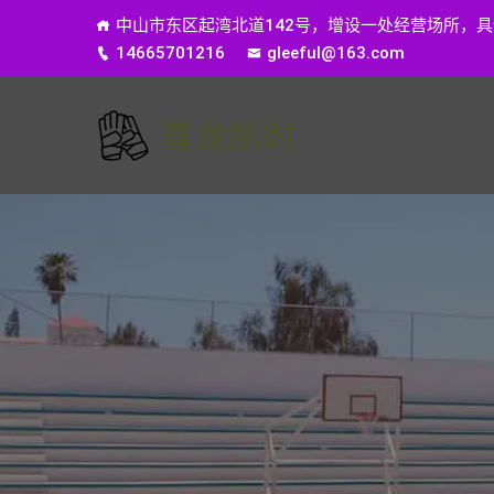
中山市东区起湾北道142号，增设一处经营场所，具
14665701216
gleeful@163.com