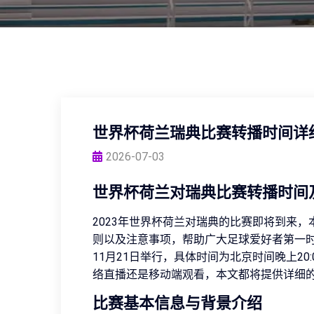
世界杯荷兰瑞典比赛转播时间详
2026-07-03
世界杯荷兰对瑞典比赛转播时间
2023年世界杯荷兰对瑞典的比赛即将到来
则以及注意事项，帮助广大足球爱好者第一时
11月21日举行，具体时间为北京时间晚上2
络直播还是移动端观看，本文都将提供详细
比赛基本信息与背景介绍