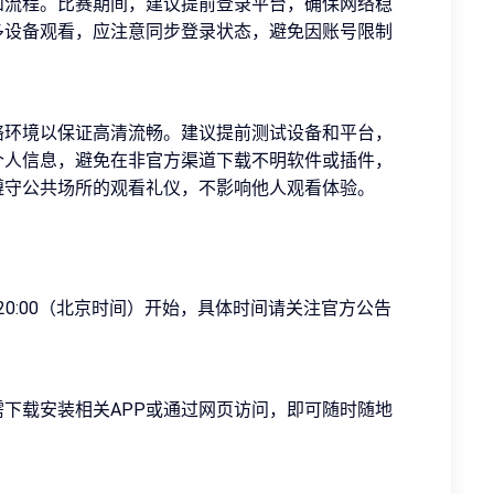
和流程。比赛期间，建议提前登录平台，确保网络稳
多设备观看，应注意同步登录状态，避免因账号限制
络环境以保证高清流畅。建议提前测试设备和平台，
个人信息，避免在非官方渠道下载不明软件或插件，
遵守公共场所的观看礼仪，不影响他人观看体验。
上20:00（北京时间）开始，具体时间请关注官方公告
下载安装相关APP或通过网页访问，即可随时随地