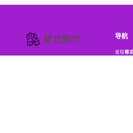
导航
发现
尊
尊龙凯时Z6·尊龙凯时投注
主营产
_【340defense.com】D88尊龙凯时 -
人生就是搏!欢迎您，一起来感受尊龙
企业日
凯时线上官网【340defense.com】带
集团服
来的快乐！欢迎来到尊龙凯时投注和
沟通
尊
我们一起体验尊龙凯时登陆、尊龙凯
时官网入口最优质的在线服务！尊龙
凯时登陆·尊龙凯时 - 人生就是搏!祝您
中大奖！