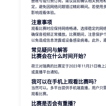
册账号或付费订阅，建议提前确认相关费用
定，避免因网络问题错过精彩瞬间。若使用
影响观看体验。
注意事项
观看比赛时应保持网络畅通，选择稳定的网
确保音视频正常播放。比赛期间，注意保护
以免造成信息泄露或设备感染病毒。此外，
常见疑问与解答
比赛会在什么时间开始？
荷兰对瑞典的比赛定于2023年11月21日晚
或直播平台通知。
我可以在手机上观看比赛吗？
当然可以。多平台提供手机端直播，用户只需
观看比赛。
比赛是否会有重播？