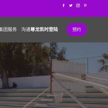
集团服务
沟通
尊龙凯时登陆
预约