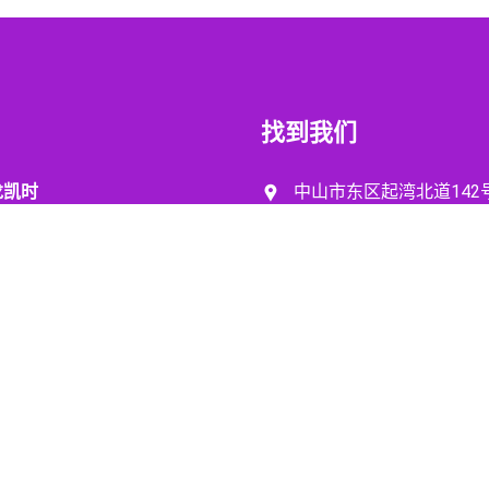
找到我们
龙凯时
中山市东区起湾北道142
一处经营场所，具体为：
品
区中山四路88号尚峰金融商务
报
7层01卡
务
14665701216
gleeful@163.com
龙凯时登陆
工作时间：9:00-6:00