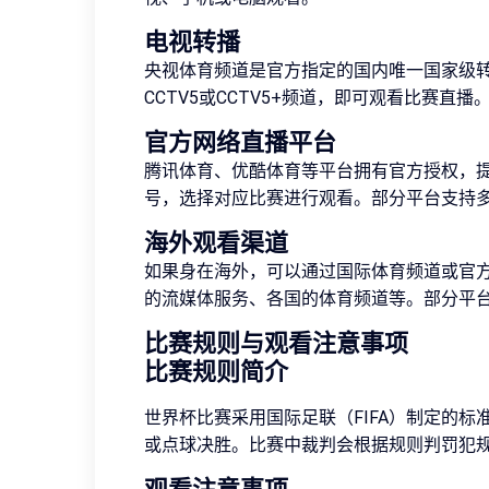
电视转播
央视体育频道是官方指定的国内唯一国家级
CCTV5或CCTV5+频道，即可观看比赛
官方网络直播平台
腾讯体育、优酷体育等平台拥有官方授权，
号，选择对应比赛进行观看。部分平台支持
海外观看渠道
如果身在海外，可以通过国际体育频道或官方
的流媒体服务、各国的体育频道等。部分平台
比赛规则与观看注意事项
比赛规则简介
世界杯比赛采用国际足联（FIFA）制定的标
或点球决胜。比赛中裁判会根据规则判罚犯