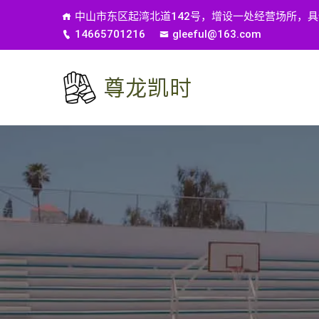
中山市东区起湾北道142号，增设一处经营场所，具
14665701216
gleeful@163.com