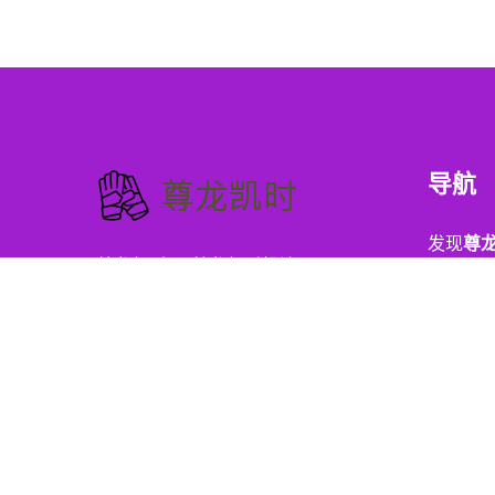
导航
发现
尊
尊龙凯时Z6·尊龙凯时投注
主营产
_【340defense.com】D88尊龙凯时 -
人生就是搏!欢迎您，一起来感受尊龙
企业日
凯时线上官网【340defense.com】带
集团服
来的快乐！欢迎来到尊龙凯时投注和
沟通
尊
我们一起体验尊龙凯时登陆、尊龙凯
时官网入口最优质的在线服务！尊龙
凯时登陆·尊龙凯时 - 人生就是搏!祝您
中大奖！