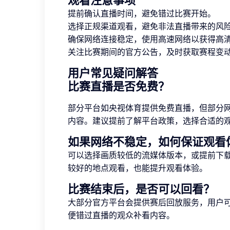
观看注意事项
提前确认直播时间，避免错过比赛开始。
选择正规渠道观看，避免非法直播带来的风
确保网络连接稳定，使用高速网络以获得高
关注比赛期间的官方公告，及时获取赛程变
用户常见疑问解答
比赛直播是否免费？
部分平台如央视体育提供免费直播，但部分
内容。建议提前了解平台政策，选择合适的
如果网络不稳定，如何保证观看
可以选择画质较低的流媒体版本，或提前下
较好的地点观看，也能提升观看体验。
比赛结束后，是否可以回看？
大部分官方平台会提供赛后回放服务，用户
便错过直播的观众补看内容。