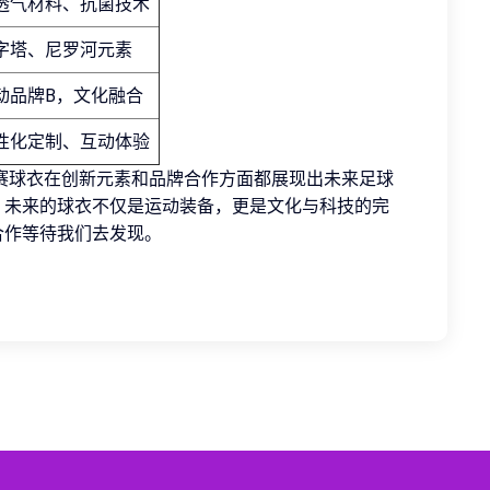
透气材料、抗菌技术
字塔、尼罗河元素
动品牌B，文化融合
性化定制、互动体验
比赛球衣在创新元素和品牌合作方面都展现出未来足球
。未来的球衣不仅是运动装备，更是文化与科技的完
合作等待我们去发现。