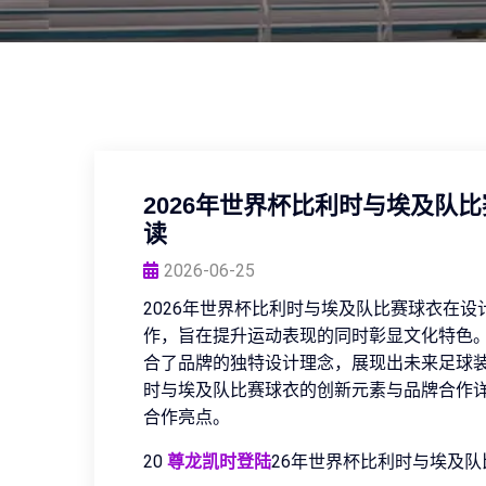
2026年世界杯比利时与埃及队
读
2026-06-25
2026年世界杯比利时与埃及队比赛球衣在
作，旨在提升运动表现的同时彰显文化特色
合了品牌的独特设计理念，展现出未来足球装
时与埃及队比赛球衣的创新元素与品牌合作
合作亮点。
20
尊龙凯时登陆
26年世界杯比利时与埃及