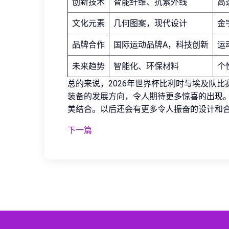
创新技术
智能纤维、抗紫外线
高
文化元素
几何图案，现代设计
金
品牌合作
国际运动品牌A，科技创新
运
未来趋势
智能化、环保材料
个
总的来说，2026年世界杯比利时与埃及队
装备的发展方向，令人期待更多惊喜的出现
美结合。以后还会有更多令人振奋的设计和
下一篇