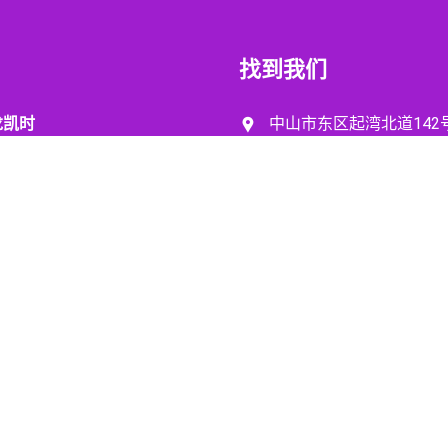
找到我们
龙凯时
中山市东区起湾北道142
一处经营场所，具体为：
品
区中山四路88号尚峰金融商务
报
7层01卡
务
14665701216
gleeful@163.com
龙凯时登陆
工作时间：9:00-6:00