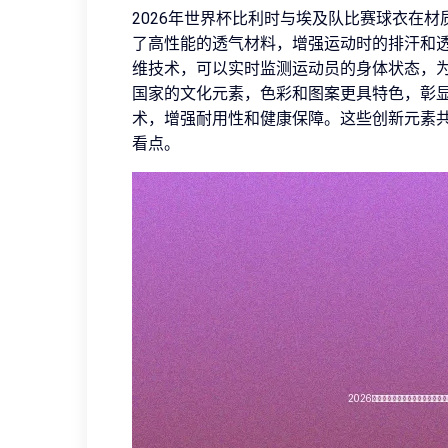
2026年世界杯比利时与埃及队比赛球衣在
了高性能的透气材料，增强运动时的排汗和
维技术，可以实时监测运动员的身体状态，
国家的文化元素，色彩和图案更具特色，彰
术，增强耐用性和健康保障。这些创新元素
看点。