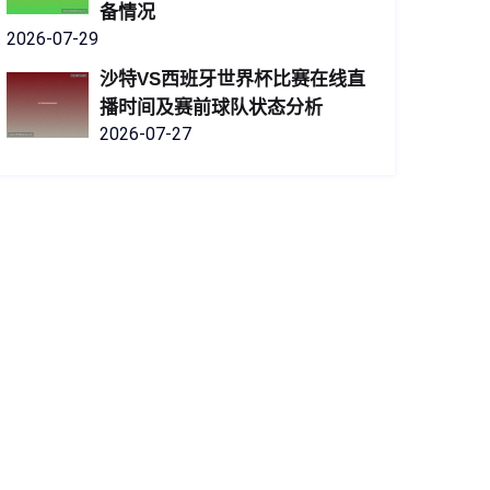
备情况
2026-07-29
沙特VS西班牙世界杯比赛在线直
播时间及赛前球队状态分析
2026-07-27