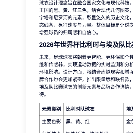
球衣设计理念旨在融合国家文化与现代科技
王国的黑、黄、红三色，结合现代几何图案
字塔和尼罗河的元素，彰显悠久的历史文化
态线条，象征速度与力量。整体目标是让球
增强球员的归属感和自信心。
2026年世界杯比利时与埃及队
未来，足球球衣将朝着更智能、更环保和个
维和传感器，实现运动数据的实时监测和分
环境影响。设计方面，将结合虚拟现实和增
牌合作也会更加紧密，推出限量版和联名款，
埃及队比赛球衣的创新元素与品牌合作详情
待。
元素类别
比利时队球衣
埃
主要色彩
黑、黄、红
金