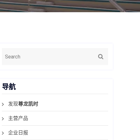
导航
发现
尊龙凯时
主营产品
企业日报