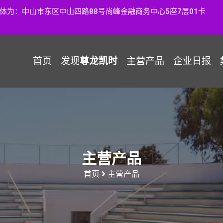
体为：中山市东区中山四路88号尚峰金融商务中心5座7层01卡
首页
发现
尊龙凯时
主营产品
企业日报
主营产品
首页
主营产品