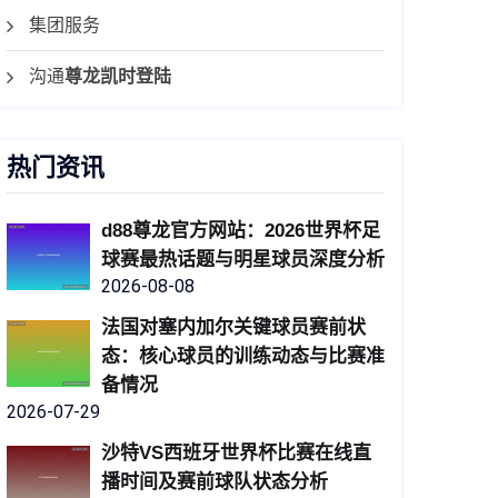
集团服务
沟通
尊龙凯时登陆
热门资讯
d88尊龙官方网站：2026世界杯足
球赛最热话题与明星球员深度分析
2026-08-08
法国对塞内加尔关键球员赛前状
态：核心球员的训练动态与比赛准
备情况
2026-07-29
沙特VS西班牙世界杯比赛在线直
播时间及赛前球队状态分析