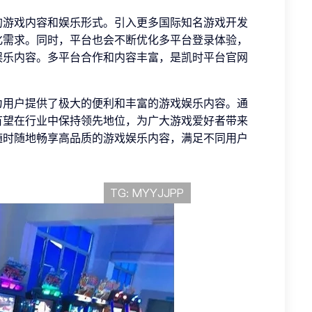
的游戏内容和娱乐形式。引入更多国际知名游戏开发
化需求。同时，平台也会不断优化多平台登录体验，
娱乐内容。多平台合作和内容丰富，是凯时平台官网
为用户提供了极大的便利和丰富的游戏娱乐内容。通
有望在行业中保持领先地位，为广大游戏爱好者带来
随时随地畅享高品质的游戏娱乐内容，满足不同用户