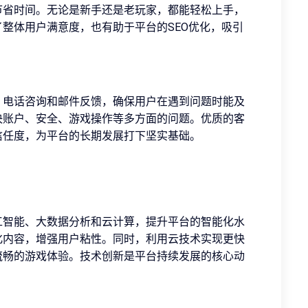
节省时间。无论是新手还是老玩家，都能轻松上手，
整体用户满意度，也有助于平台的SEO优化，吸引
、电话咨询和邮件反馈，确保用户在遇到问题时能及
决账户、安全、游戏操作等多方面的问题。优质的客
信任度，为平台的长期发展打下坚实基础。
工智能、大数据分析和云计算，提升平台的智能化水
化内容，增强用户粘性。同时，利用云技术实现更快
流畅的游戏体验。技术创新是平台持续发展的核心动