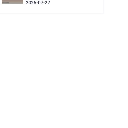
2026-07-27