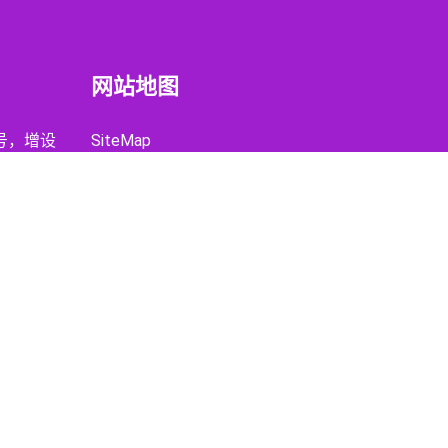
网站地图
号，增设
SiteMap
中山市东
中心5座