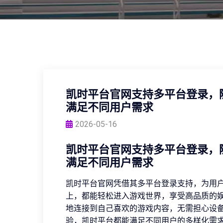
凯时平台官网支持多平台登录，
满足不同用户需求
2026-05-16
凯时平台官网支持多平台登录，
满足不同用户需求
凯时平台官网凭借其多平台登录支持，为用
上，都能轻松进入游戏世界，享受高品质的
地连接到自己喜欢的游戏内容，无需担心设
验，凯时平台都能满足不同用户的多样化需