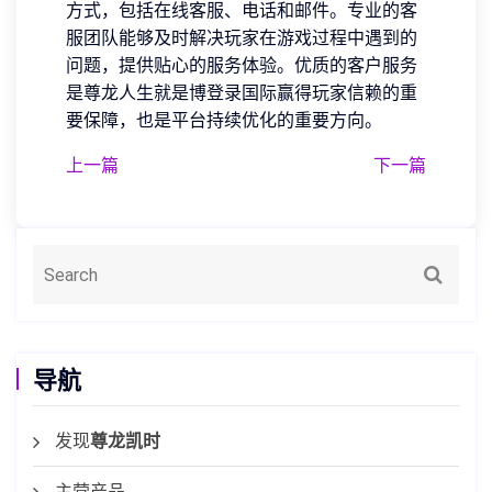
方式，包括在线客服、电话和邮件。专业的客
服团队能够及时解决玩家在游戏过程中遇到的
问题，提供贴心的服务体验。优质的客户服务
是尊龙人生就是博登录国际赢得玩家信赖的重
要保障，也是平台持续优化的重要方向。
上一篇
下一篇
导航
发现
尊龙凯时
主营产品