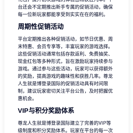
台还会不定期推出新手专属的促销活动，确保
每一位新玩家都能享受到实实在在的福利。
周期性促销活动
平台定期推出各种促销活动，如节日优惠、周
末特惠、会员专享等，丰富玩家的游戏选择。
这些促销活动通常包括存款返利、免费抽奖、
现金红包等多种形式，旨在激励玩家持续参与
游戏。通过参与这些活动，玩家可以获得额外
的奖励，提高游戏的趣味性和获胜几率。尊龙
人生就是博登录国际的促销活动具有时间限
制，建议玩家密切关注平台公告，及时把握优
惠机会。
VIP与积分奖励体系
尊龙人生就是博登录国际建立了完善的VIP等
级制度和积分奖励体系。玩家在平台的每一次