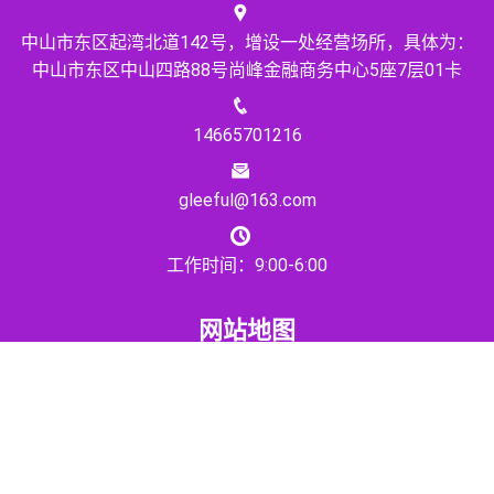
中山市东区起湾北道142号，增设一处经营场所，具体为：
中山市东区中山四路88号尚峰金融商务中心5座7层01卡
14665701216
gleeful@163.com
工作时间：9:00-6:00
网站地图
SiteMap