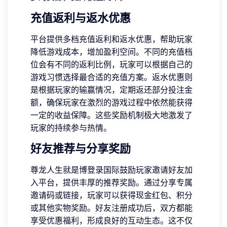
充值返利与返水优惠
平台提供多档充值返利和返水优惠，帮助玩家
降低游戏成本，增加盈利空间。不同的充值档
位会有不同的返利比例，玩家可以根据自己的
游戏习惯选择最合适的充值方案。返水优惠则
是根据玩家的输赢情况，定期返还部分投注金
额，确保玩家在激烈的游戏过程中依然能获得
一定的收益保障。这些奖励机制极大地激发了
玩家的持续参与热情。
好友推荐与分享奖励
尊龙人生就是博登录国际鼓励玩家邀请好友加
入平台，提供丰厚的推荐奖励。通过分享专属
邀请码或链接，玩家可以获得现金红包、积分
或其他实物奖励。好友注册成功后，双方都能
享受优惠福利，形成良好的互动生态。这不仅