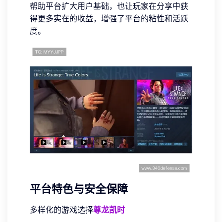
帮助平台扩大用户基础，也让玩家在分享中获
得更多实在的收益，增强了平台的粘性和活跃
度。
平台特色与安全保障
多样化的游戏选择
尊龙凯时