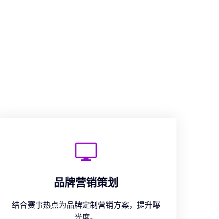
品牌营销策划
结合赛事热点为品牌定制营销方案，提升曝
光度。