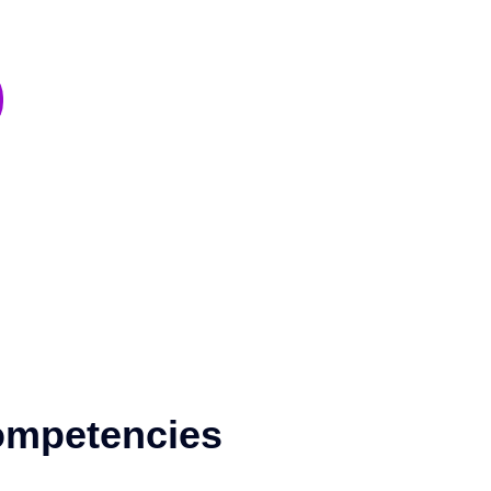
ompetencies