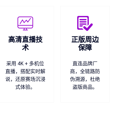
高清直播技
正版周边
术
保障
采用 4K + 多机位
直连品牌厂
直播，搭配实时解
商，全链路防
说，还原赛场沉浸
伪溯源，杜绝
式体验。
盗版商品。