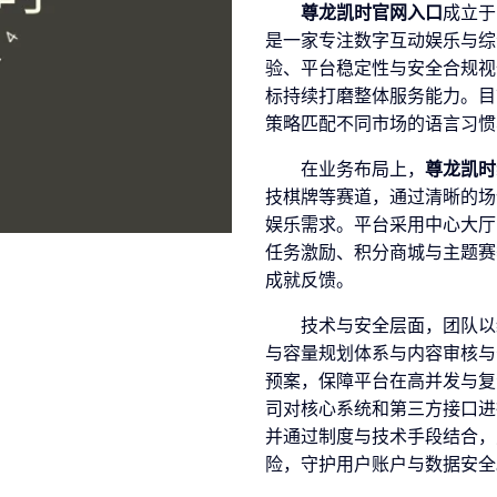
尊龙凯时官网入口
成立于
是一家专注数字互动娱乐与综
验、平台稳定性与安全合规视
标持续打磨整体服务能力。目
策略匹配不同市场的语言习惯
在业务布局上，
尊龙凯时
技棋牌等赛道，通过清晰的场
娱乐需求。平台采用中心大厅
任务激励、积分商城与主题赛
成就反馈。
技术与安全层面，团队以
与容量规划体系与内容审核与
预案，保障平台在高并发与复
司对核心系统和第三方接口进
并通过制度与技术手段结合，
险，守护用户账户与数据安全