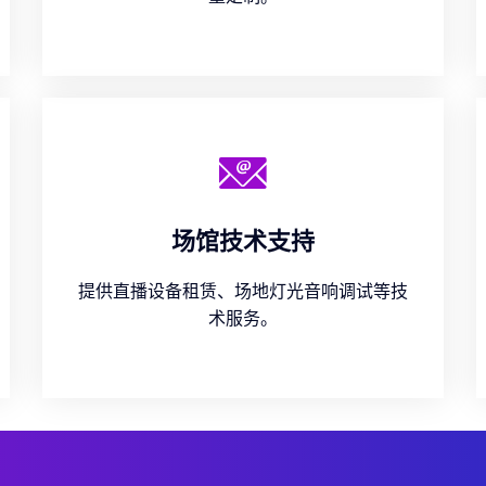
场馆技术支持
提供直播设备租赁、场地灯光音响调试等技
术服务。