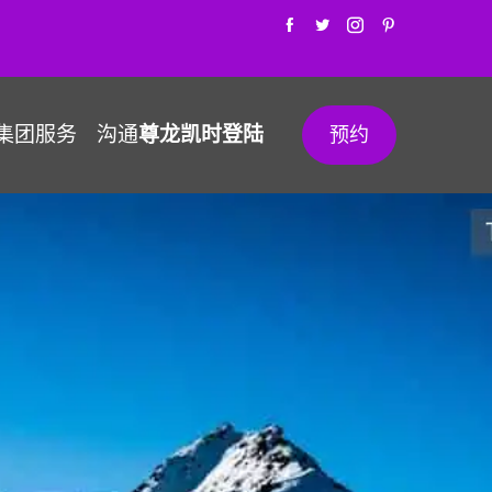
集团服务
沟通
尊龙凯时登陆
预约